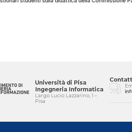
estionari studenti sulla didattica della Commissione Pa
Contatt
Università di Pisa
Em
Ingegneria Informatica
inf
Largo Lucio Lazzarino, 1 –
Pisa