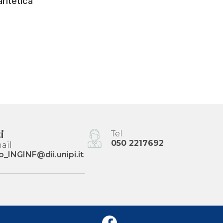
ritetica
i
Tel.
050 2217692
ail
o_INGINF@dii.unipi.it