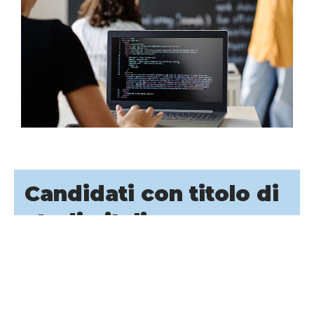
Candidati con titolo di
studio italiano
L’ammissione viene decisa sulla base del
soddisfacimento dei requisiti curriculari e
dell’adeguatezza della preparazione
personale.